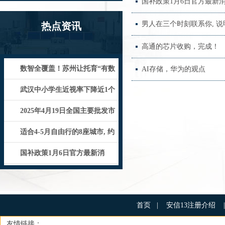
国补政策1月6日官方最新消
男人在三个时刻联系你, 说
热点资讯
高通的芯片收购，完成！
数智全覆盖！苏州让托育“有数
AI存储，华为的观点
目”“看得见”_机构_服务平台_
武汉中小学生近视率下降近1个
百分点
2025年4月19日全国主要批发市
场夏威夷果价格行情
适合4-5月自由行的8座城市, 约
上两三好友, 随便挑一个走
国补政策1月6日官方最新消
息:2025华为手机享受国家补贴政
首页
|
安信13注册介绍
|
友情链接：